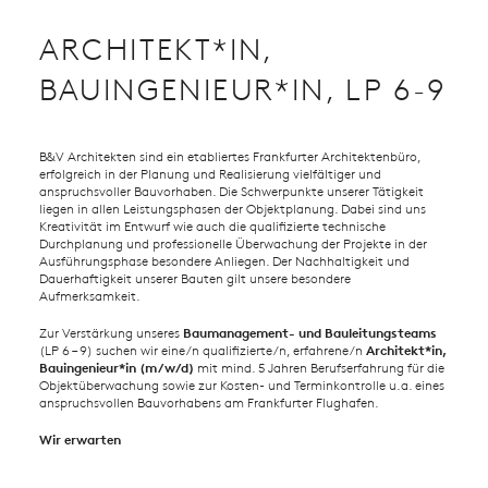
ARCHITEKT*IN,
BAUINGENIEUR*IN, LP 6-9
B&V Architekten sind ein etabliertes Frankfurter Architektenbüro,
erfolgreich in der Planung und Realisierung vielfältiger und
anspruchsvoller Bauvorhaben. Die Schwerpunkte unserer Tätigkeit
liegen in allen Leistungsphasen der Objektplanung. Dabei sind uns
Kreativität im Entwurf wie auch die qualifizierte technische
Durchplanung und professionelle Überwachung der Projekte in der
Ausführungsphase besondere Anliegen. Der Nachhaltigkeit und
Dauerhaftigkeit unserer Bauten gilt unsere besondere
Aufmerksamkeit.
Zur Verstärkung unseres
Baumanagement- und Bauleitungsteams
(LP 6 – 9) suchen wir eine/n qualifizierte/n, erfahrene/n
Architekt*in,
Bauingenieur*in (m/w/d)
mit mind. 5 Jahren Berufserfahrung für die
Objektüberwachung sowie zur Kosten- und Terminkontrolle u.a. eines
anspruchsvollen Bauvorhabens am Frankfurter Flughafen.
Wir erwarten