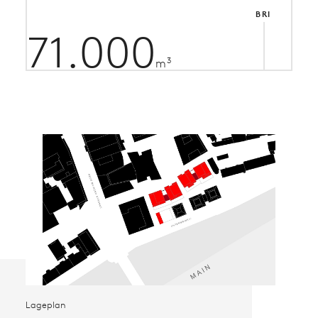
BRI
71.000
3
m
Lageplan