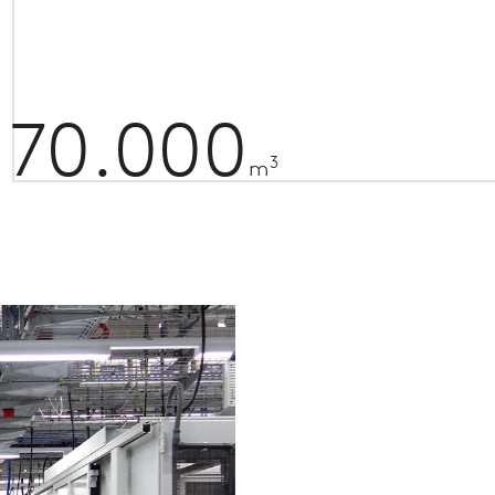
70.000
3
m