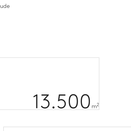
äude
13.500
2
m