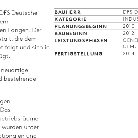
 DFS Deutsche
BAU­HERR
DFS 
KATEGORIE
INDU
dem
PLANUNGS­BEGINN
2010
en Langen. Der
BAU­BEGINN
2012
stalt, die dem
LEISTUNGS­PHASEN
GENE
 folgt und sich in
GEM.
FERTIG­STELLUNG
2014
ügt.
 neuartige
nd bestehende
ngen
 Das
betriebsräume
 wurden unter
ktionalen und